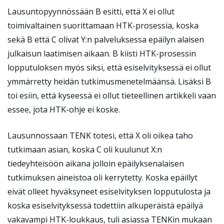
Lausuntopyynnössään B esitti, että X ei ollut
toimivaltainen suorittamaan HTK-prosessia, koska
sekä B että C olivat Y:n palveluksessa epäilyn alaisen
julkaisun laatimisen aikaan. B kiisti HTK-prosessin
lopputuloksen myös siksi, että esiselvityksessä ei ollut
ymmärretty heidän tutkimusmenetelmäänsä. Lisäksi B
toi esiin, että kyseessä ei ollut tieteellinen artikkeli vaan
essee, jota HTK-ohje ei koske.
Lausunnossaan TENK totesi, että X oli oikea taho
tutkimaan asian, koska C oli kuulunut X:n
tiedeyhteisöön aikana jolloin epäilyksenalaisen
tutkimuksen aineistoa oli kerrytetty. Koska epäillyt
eivät olleet hyväksyneet esiselvityksen lopputulosta ja
koska esiselvityksessä todettiin alkuperäistä epäilyä
vakavampi HTK-loukkaus, tuli asiassa TENKin mukaan