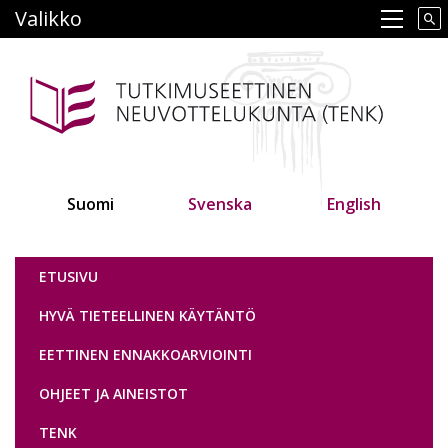
Hyppää
Valikko
Main navigation
pääsisältöön
Suomi
Svenska
English
Tutkimuseettinen neuvottelukunta
ETUSIVU
HYVÄ TIETEELLINEN KÄYTÄNTÖ
EETTINEN ENNAKKOARVIOINTI
OHJEET JA AINEISTOT
TENK