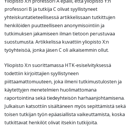
Yliopisto X:n professori A epäili, että yliopisto Y:n
professori B ja tutkija C olivat syyllistyneet
yhteiskuntatieteellisessä artikkelissaan tutkittujen
henkilöiden puutteelliseen anonymisointiin ja
tutkimuksen jakamiseen ilman tietoon perustuvaa
suostumusta. Artikkelissa kuvattiin yliopisto X:n
työyhteisöä, jonka jäsen C oli aikaisemmin ollut.
Yliopisto X:n suorittamassa HTK-esiselvityksessä
todettiin kirjoittajien syyllistyneen
piittaamattomuuteen, joka ilmeni tutkimustulosten ja
käytettyjen menetelmien huolimattomana
raportointina sekä tiedeyhteisön harhaanjohtamisena.
Julkaisun katsottiin sisältäneen myös sepittämistä sekä
toisen tutkijan työn epäasiallista vaikeuttamista, koska
tutkittavat henkilöt olivat itsekin tutkijoita.