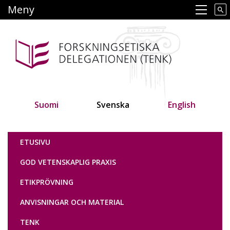
Hoppa
Meny
Main navigation
till
huvudinnehåll
Suomi
Svenska
English
Tutkimuseettinen neuvottelukunta
ETUSIVU
GOD VETENSKAPLIG PRAXIS
ETIKPRÖVNING
ANVISNINGAR OCH MATERIAL
TENK