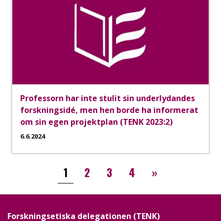
Professorn har inte stulit sin underlydandes
forskningsidé, men hen borde ha informerat
om sin egen projektplan (TENK 2023:2)
6.6.2024
Paginering
››
1
2
3
4
»
Forskningsetiska delegationen (TENK)