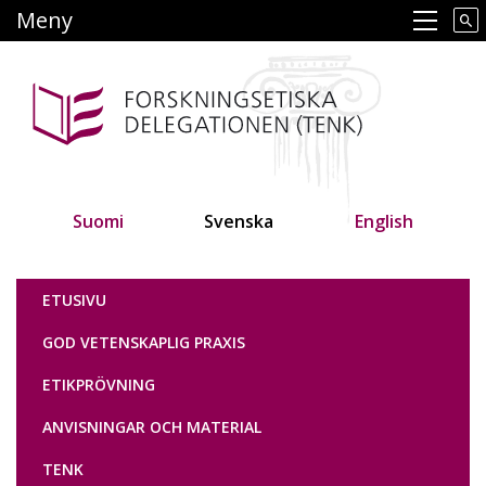
Hoppa
Meny
Main navigation
till
huvudinnehåll
Suomi
Svenska
English
Tutkimuseettinen neuvottelukunta
ETUSIVU
GOD VETENSKAPLIG PRAXIS
ETIKPRÖVNING
ANVISNINGAR OCH MATERIAL
TENK