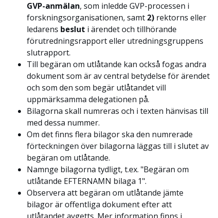
GVP-anmälan
, som inledde GVP-processen i
forskningsorganisationen, samt
2)
rektorns eller
ledarens
beslut
i ärendet och tillhörande
förutredningsrapport eller utredningsgruppens
slutrapport.
Till begäran om utlåtande kan också fogas andra
dokument som är av central betydelse för ärendet
och som den som begär utlåtandet vill
uppmärksamma delegationen på.
Bilagorna skall numreras och i texten hänvisas till
med dessa nummer.
Om det finns flera bilagor ska den numrerade
förteckningen över bilagorna läggas till i slutet av
begäran om utlåtande.
Namnge bilagorna tydligt, t.ex. "Begäran om
utlåtande EFTERNAMN bilaga 1".
Observera att begäran om utlåtande jämte
bilagor är offentliga dokument efter att
utlåtandet avgetts. Mer information finns i