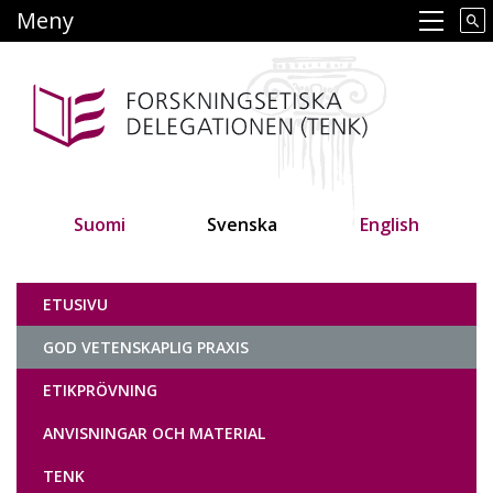
Hoppa
Meny
Main navigation
till
huvudinnehåll
Suomi
Svenska
English
Tutkimuseettinen neuvottelukunta
ETUSIVU
GOD VETENSKAPLIG PRAXIS
ETIKPRÖVNING
ANVISNINGAR OCH MATERIAL
TENK