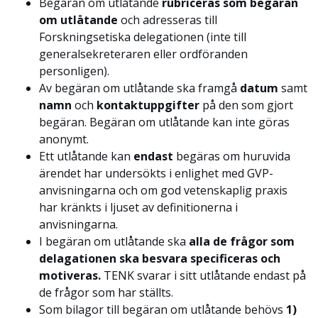
Begäran om utlåtande
rubriceras som begäran
om utlåtande
och adresseras till
Forskningsetiska delegationen (inte till
generalsekreteraren eller ordföranden
personligen).
Av begäran om utlåtande ska framgå
datum
samt
namn
och
kontaktuppgifter
på den som gjort
begäran. Begäran om utlåtande kan inte göras
anonymt.
Ett utlåtande kan
endast
begäras om huruvida
ärendet har undersökts i enlighet med GVP-
anvisningarna och om god vetenskaplig praxis
har kränkts i ljuset av definitionerna i
anvisningarna.
I begäran om utlåtande ska
alla de frågor som
delagationen ska besvara specificeras och
motiveras.
TENK svarar i sitt utlåtande endast på
de frågor som har ställts.
Som bilagor till begäran om utlåtande behövs
1)