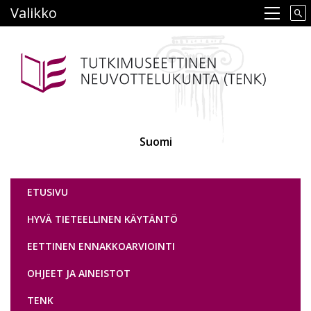
Hyppää
Valikko
Main navigation
pääsisältöön
Suomi
Tutkimuseettinen neuvottelukunta
ETUSIVU
HYVÄ TIETEELLINEN KÄYTÄNTÖ
EETTINEN ENNAKKOARVIOINTI
OHJEET JA AINEISTOT
TENK