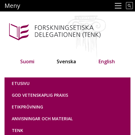
Hoppa
Meny
Main navigation
till
huvudinnehåll
Suomi
Svenska
English
Tutkimuseettinen neuvottelukunta
ETUSIVU
GOD VETENSKAPLIG PRAXIS
ETIKPRÖVNING
ANVISNINGAR OCH MATERIAL
TENK