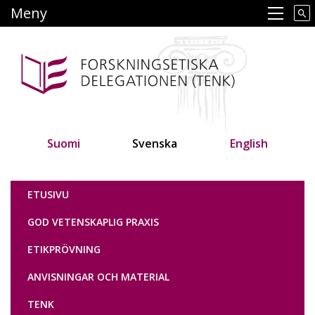
Hoppa
Meny
Main navigation
till
huvudinnehåll
Suomi
Svenska
English
Tutkimuseettinen neuvottelukunta
ETUSIVU
GOD VETENSKAPLIG PRAXIS
ETIKPRÖVNING
ANVISNINGAR OCH MATERIAL
TENK