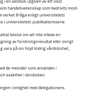
i en lärobok utgiven av ett visst
t inom handelsvetenskap som bedrivits inom
 verket ifråga enligt universitetets
e i universitetets publikationsserie.
fattat beslut om att inte inleda en
gning av forskningsresultat eller övrigt
 vara på sin höjd lindrig vårdslöshet,
 med de metoder som användes i
ch exakthet i läroboken.
ningen i enlighet med delegationens