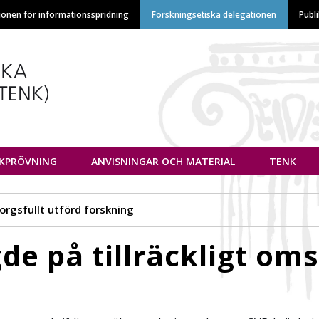
Hoppa
ionen för informationsspridning
Forskningsetiska delegationen
Publ
till
huvudinnehåll
euvottelukunta
IKPRÖVNING
ANVISNINGAR OCH MATERIAL
TENK
orgsfullt utförd forskning
de på tillräckligt oms