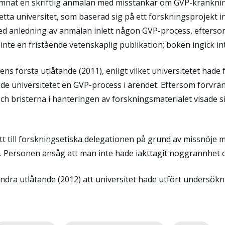
nat en skriftlig anmälan med misstankar om GVP-kränkning 
detta universitet, som baserad sig på ett forskningsprojek
med anledning av anmälan inlett någon GVP-process, eftersom
inte en fristående vetenskaplig publikation; boken ingick int
ens första utlåtande (2011), enligt vilket universitetet hade 
de universitetet en GVP-process i ärendet. Eftersom förvrän
h bristerna i hanteringen av forskningsmaterialet visade sig
t till forskningsetiska delegationen på grund av missnöje
 Personen ansåg att man inte hade iakttagit noggrannhet o
andra utlåtande (2012) att universitet hade utfört undersök