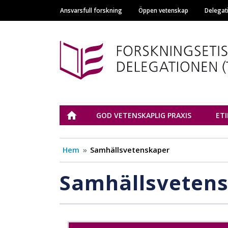
Ansvarsfull forskning
Öppen vetenskap
Delegat
Main navigation
Tutkimuseettinen n
ETUSIVU
GOD VETENSKAPLIG PRAXIS
ET
Hem
Samhällsvetenskaper
Samhällsveten