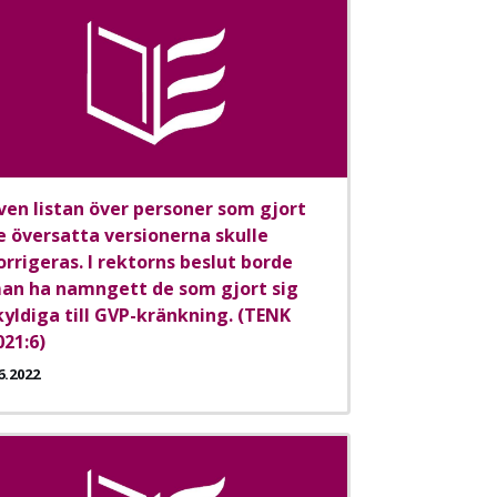
ven listan över personer som gjort
e översatta versionerna skulle
orrigeras. I rektorns beslut borde
an ha namngett de som gjort sig
kyldiga till GVP-kränkning. (TENK
021:6)
6.2022