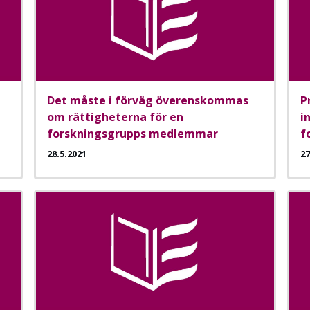
Det måste i förväg överenskommas
P
om rättigheterna för en
i
forskningsgrupps medlemmar
f
28.5.2021
27