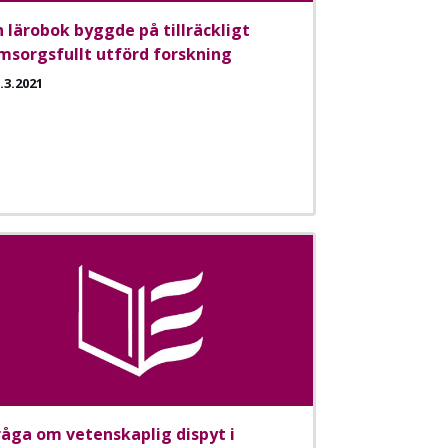
n lärobok byggde på tillräckligt
msorgsfullt utförd forskning
.3.2021
råga om vetenskaplig dispyt i