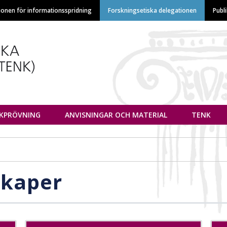
Hoppa
ionen för informationsspridning
Forskningsetiska delegationen
Publ
till
huvudinnehåll
euvottelukunta
IKPRÖVNING
ANVISNINGAR OCH MATERIAL
TENK
skaper