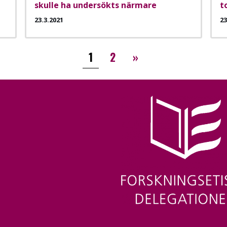
skulle ha undersökts närmare
t
23.3.2021
23
››
1
2
»
Image