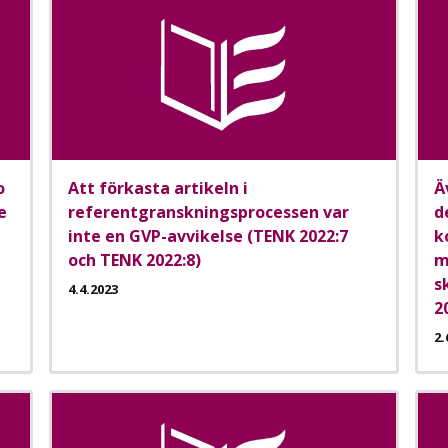
o
Att förkasta artikeln i
Ä
e
referentgranskningsprocessen var
d
inte en GVP-avvikelse (TENK 2022:7
k
och TENK 2022:8)
m
s
4.4.2023
2
2.