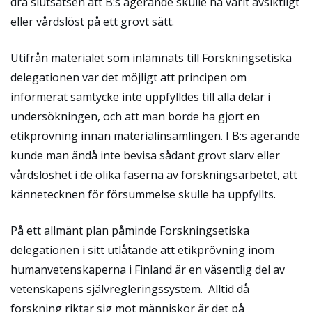
dra slutsatsen att B:s agerande skulle ha varit avsiktligt
eller vårdslöst på ett grovt sätt.
Utifrån materialet som inlämnats till Forskningsetiska
delegationen var det möjligt att principen om
informerat samtycke inte uppfylldes till alla delar i
undersökningen, och att man borde ha gjort en
etikprövning innan materialinsamlingen. I B:s agerande
kunde man ändå inte bevisa sådant grovt slarv eller
vårdslöshet i de olika faserna av forskningsarbetet, att
kännetecknen för försummelse skulle ha uppfyllts.
På ett allmänt plan påminde Forskningsetiska
delegationen i sitt utlåtande att etikprövning inom
humanvetenskaperna i Finland är en väsentlig del av
vetenskapens självregleringssystem. Alltid då
forskning riktar sig mot människor är det på