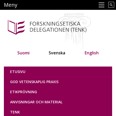
Hoppa
Meny
Main navigation
till
huvudinnehåll
Suomi
Svenska
English
Tutkimuseettinen neuvottelukunta
ETUSIVU
GOD VETENSKAPLIG PRAXIS
ETIKPRÖVNING
ANVISNINGAR OCH MATERIAL
TENK