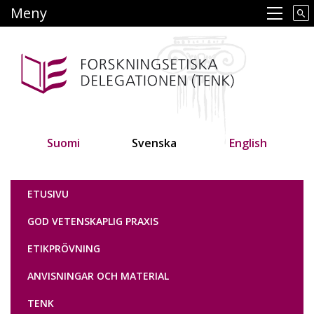
Hoppa
Meny
Main navigation
till
huvudinnehåll
Suomi
Svenska
English
Tutkimuseettinen neuvottelukunta
ETUSIVU
GOD VETENSKAPLIG PRAXIS
ETIKPRÖVNING
ANVISNINGAR OCH MATERIAL
TENK