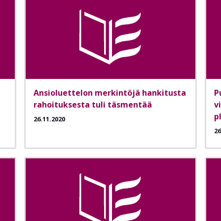
Ansioluettelon merkintöjä hankitusta
P
rahoituksesta tuli täsmentää
v
p
26.11.2020
26