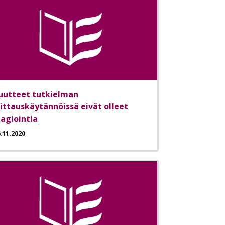
uutteet tutkielman
iittauskäytännöissä eivät olleet
lagiointia
.11.2020