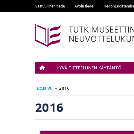
Vastuullinen tiede
Avoin tiede
Tiedonjulkistamis
Main navigation
Tutkimuseettinen n
ETUSIVU
HYVÄ TIETEELLINEN KÄYTÄNTÖ
Etusivu
2016
2016