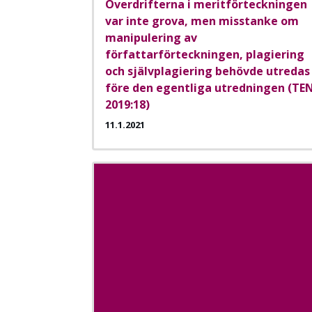
Överdrifterna i meritförteckningen
var inte grova, men misstanke om
manipulering av
författarförteckningen, plagiering
och självplagiering behövde utredas
före den egentliga utredningen (TE
2019:18)
11.1.2021