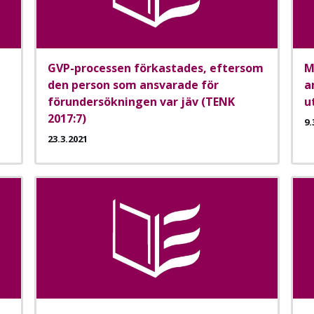
GVP-processen förkastades, eftersom
M
den person som ansvarade för
a
förundersökningen var jäv (TENK
u
2017:7)
9.
23.3.2021