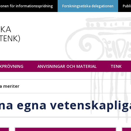
Hoppa
ionen för informationsspridning
Forskningsetiska delegationen
Publ
till
huvudinnehåll
euvottelukunta
IKPRÖVNING
ANVISNINGAR OCH MATERIAL
TENK
a meriter
ina egna vetenskaplig