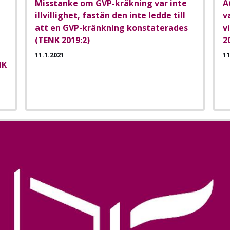
Misstanke om GVP-kräkning var inte
A
illvillighet, fastän den inte ledde till
v
att en GVP-kränkning konstaterades
v
(TENK 2019:2)
2
11.1.2021
11
NK