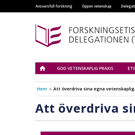
Ansvarsfull forskning
Öppen vetenskap
Delegat
Main navigation
Tutkimuseettinen n
ETUSIVU
GOD VETENSKAPLIG PRAXIS
ET
Hem
Att överdriva sina egna vetenskaplig
Att överdriva s