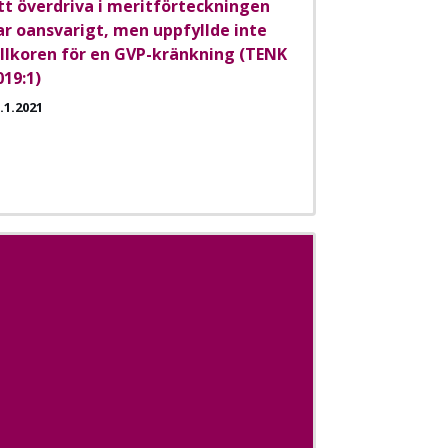
tt överdriva i meritförteckningen
ar oansvarigt, men uppfyllde inte
illkoren för en GVP-kränkning (TENK
019:1)
.1.2021