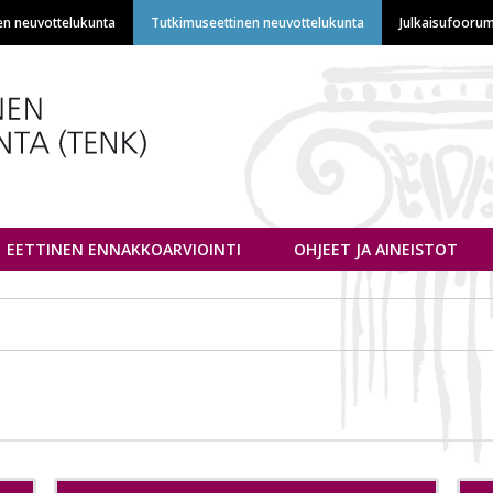
Hyppää
en neuvottelukunta
Tutkimuseettinen neuvottelukunta
Julkaisufoorum
pääsisältöön
euvottelukunta
EETTINEN ENNAKKOARVIOINTI
OHJEET JA AINEISTOT