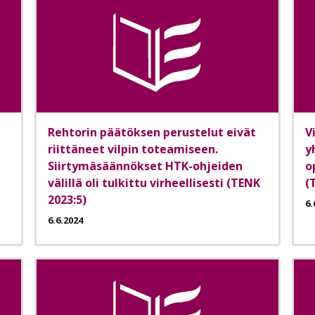
Rehtorin päätöksen perustelut eivät
V
riittäneet vilpin toteamiseen.
y
Siirtymäsäännökset HTK-ohjeiden
o
välillä oli tulkittu virheellisesti (TENK
(
2023:5)
6.
6.6.2024