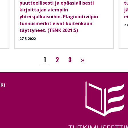
puutteellisesti ja epäasiallisesti
t
kirjoittajan aiempiin
j
yhteisjulkaisuihin. Plagiointivilpin
e
tunnusmerkit eivät kuitenkaan
27
täyttyneet. (TENK 2021:5)
27.5.2022
››
1
2
3
»
NK)
Image