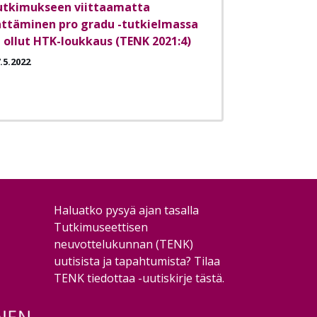
utkimukseen viittaamatta
ättäminen pro gradu -tutkielmassa
i ollut HTK-loukkaus (TENK 2021:4)
.5.2022
Haluatko pysyä ajan tasalla
Tutkimuseettisen
neuvottelukunnan (TENK)
uutisista ja tapahtumista?
Tilaa
TENK tiedottaa -uutiskirje tästä
.