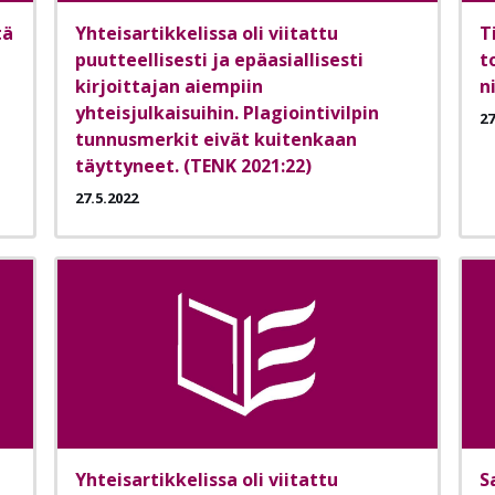
tä
Yhteisartikkelissa oli viitattu
T
puutteellisesti ja epäasiallisesti
t
kirjoittajan aiempiin
n
yhteisjulkaisuihin. Plagiointivilpin
27
tunnusmerkit eivät kuitenkaan
täyttyneet. (TENK 2021:22)
27.5.2022
Yhteisartikkelissa oli viitattu
S