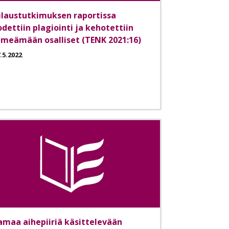
ilaustutkimuksen raportissa
odettiin plagiointi ja kehotettiin
imeämään osalliset (TENK 2021:16)
.5.2022
amaa aihepiiriä käsittelevään