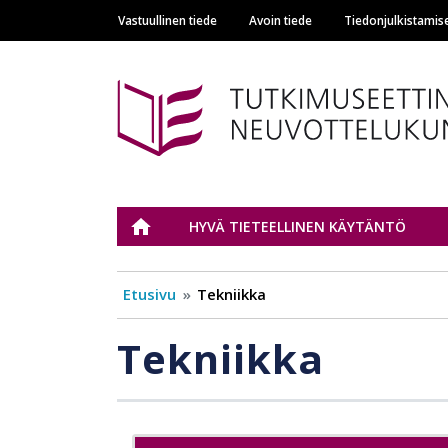
Vastuullinen tiede
Avoin tiede
Tiedonjulkistamis
Main navigation
Tutkimuseettinen n
ETUSIVU
HYVÄ TIETEELLINEN KÄYTÄNTÖ
Etusivu
Tekniikka
Tekniikka