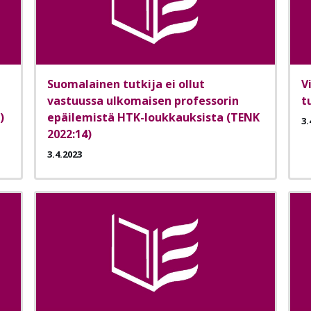
Suomalainen tutkija ei ollut
V
vastuussa ulkomaisen professorin
t
)
epäilemistä HTK-loukkauksista (TENK
3.
2022:14)
3.4.2023