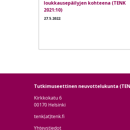
loukkausepäilyjen kohteena (TENK
2021:10)
27.5.2022
Sivutus
Tutkimuseettinen neuvottelukunta (TE
Kirkkokatu 6
00170 Helsinki
tenk(at)tenk.fi
Yhteystiedot