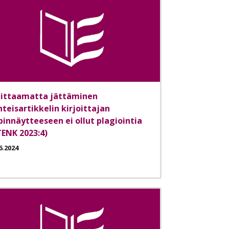
iittaamatta jättäminen
hteisartikkelin kirjoittajan
pinnäytteeseen ei ollut plagiointia
TENK 2023:4)
6.2024